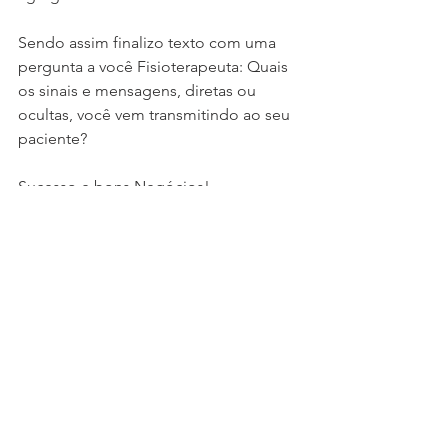
Sendo assim finalizo texto com uma 
pergunta a você Fisioterapeuta: Quais 
os sinais e mensagens, diretas ou 
ocultas, você vem transmitindo ao seu 
paciente?
Sucesso e bons Negócios!
Por: Bernardo Chalfun
Graduado em Fisioterapia pela 
Universidade Federal de Minas Gerais, 
pós-graduado em Gestão de 
Negócios pelo IBMEC e mestre em 
Administração pela FEAD.