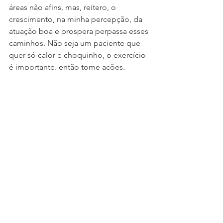
áreas não afins, mas, reitero, o 
crescimento, na minha percepção, da 
atuação boa e prospera perpassa esses 
caminhos. Não seja um paciente que 
quer só calor e choquinho, o exercício 
é importante, então tome ações, 
supervisione. O que posso concluir 
para confortar no final é que, ao se 
enredar nessa área inóspita, esses 
temas aos poucos se tornam mais 
interessantes para aqueles que os 
vivenciam, assim como para o paciente 
participativo que encontra seu bem-
estar completo se dedicando ao 
tratamento.
Dr. George Sabino, Sócio da Propulsão 
e Presidente da AMF